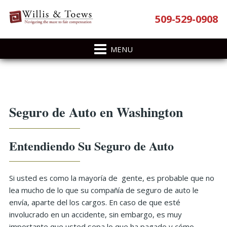
Skip
Skip
Skip
Skip
509-529-0908
to
to
to
to
primary
main
primary
footer
navigation
content
sidebar
Primary
Seguro de Auto en Washington
Sidebar
Entendiendo Su Seguro de Auto
Si usted es como la mayoría de gente, es probable que no
lea mucho de lo que su compañía de seguro de auto le
envía, aparte del los cargos. En caso de que esté
involucrado en un accidente, sin embargo, es muy
importante que usted sepa lo que ha pagado y cómo