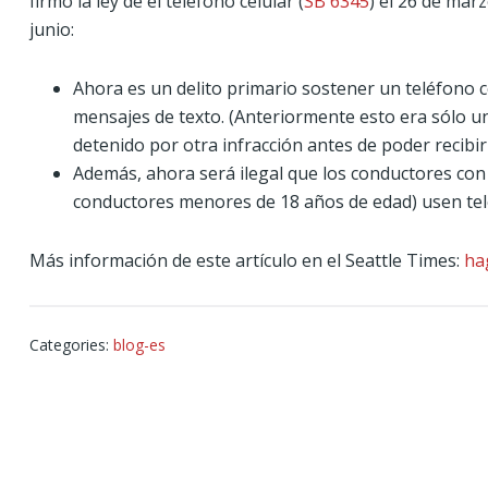
firmó la ley de el teléfono celular (
SB 6345
) el 26 de mar
junio:
Ahora es un delito primario sostener un teléfono ce
mensajes de texto. (Anteriormente esto era sólo un 
detenido por otra infracción antes de poder recibir
Además, ahora será ilegal que los conductores con 
conductores menores de 18 años de edad) usen telé
Más información de este artículo en el Seattle Times:
hag
Categories:
blog-es