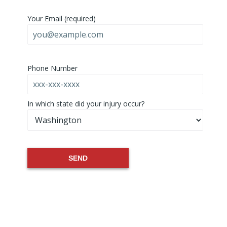
Your Email (required)
Phone Number
Please leave this field empty.
In which state did your injury occur?