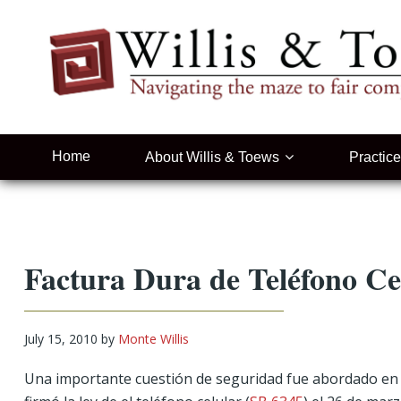
Skip
Skip
Skip
Skip
to
to
to
to
primary
main
primary
footer
navigation
content
sidebar
Home
About Willis & Toews
Practic
Factura Dura de Teléfono Ce
July 15, 2010
by
Monte Willis
Una importante cuestión de seguridad fue abordado en