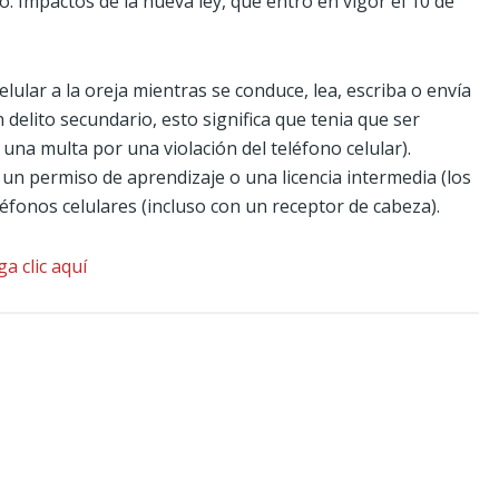
zo. Impactos de la nueva ley, que entró en vigor el 10 de
lular a la oreja mientras se conduce, lea, escriba o envía
delito secundario, esto significa que tenia que ser
 una multa por una violación del teléfono celular).
un permiso de aprendizaje o una licencia intermedia (los
fonos celulares (incluso con un receptor de cabeza).
a clic aquí